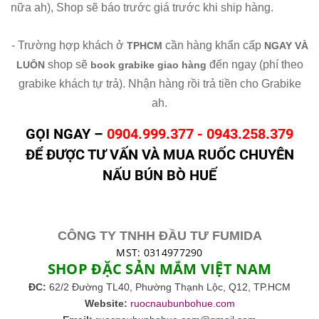
nữa ah), Shop sẽ báo trước giá trước khi ship hàng.
- Trường hợp khách ở
cần hàng khẩn cấp
TPHCM
NGAY VÀ
shop sẽ
đến ngay (phí theo
LUÔN
book grabike giao hàng
grabike khách tự trả). Nhận hàng rồi trả tiền cho Grabike
ah.
GỌI NGAY –
0904.999.377 -
0943.258.379
ĐỂ ĐƯỢC TƯ VẤN VÀ MUA RUỐC CHUYÊN
NẤU BÚN BÒ HUẾ
CÔNG TY TNHH ĐẦU TƯ FUMIDA
MST: 0314977290
SHOP ĐẶC SẢN MẮM VIỆT NAM
ĐC:
62/2 Đường TL40, Phường Thạnh Lộc,
Q12, TP.HCM
Website:
ruocnaubunbohue.com