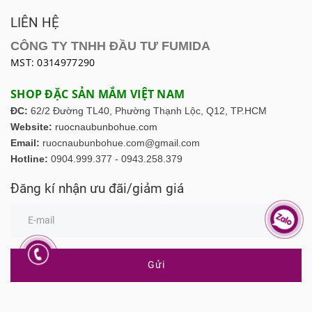
LIÊN HỆ
CÔNG TY TNHH ĐẦU TƯ FUMIDA
MST: 0314977290
SHOP ĐẶC SẢN MẮM VIỆT NAM
ĐC:
62/2 Đường TL40, Phường Thạnh Lộc,
Q12, TP.HCM
Website:
ruocnaubunbohue.com
Email:
ruocnaubunbohue.com@gmail.com
Hotline:
0904.999.377 - 0943.258.379
Đăng kí nhận ưu đãi/giảm giá
Gửi