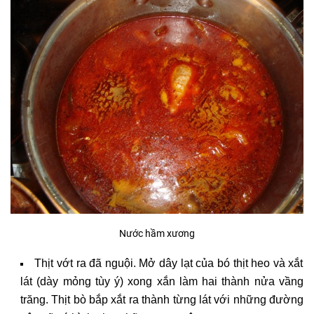
Nước hầm xương
Thịt vớt ra đã nguội. Mở dây lạt của bó thịt heo và xắt
lát (dày mỏng tùy ý) xong xắn làm hai thành nửa vầng
trăng. Thịt bò bắp xắt ra thành từng lát với những đường