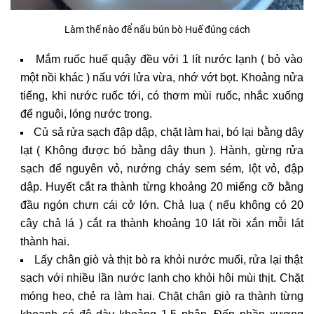
Làm thế nào để nấu bún bò Huế đúng cách
Mắm ruốc huế quậy đều với 1 lít nước lạnh ( bỏ vào
một nồi khác ) nấu với lửa vừa, nhớ vớt bọt. Khoảng nửa
tiếng, khi nước ruốc tới, có thơm mùi ruốc, nhắc xuống
để nguội, lóng nước trong.
Củ sả rửa sạch đập dập, chặt làm hai, bó lại bằng dây
lạt ( Không được bó bằng dây thun ). Hành, gừng rửa
sạch để nguyên vỏ, nướng cháy sem sém, lột vỏ, đập
dập. Huyết cắt ra thành từng khoảng 20 miếng cỡ bằng
đầu ngón chưn cái cở lớn. Chả luạ ( nếu không có 20
cây chả lá ) cắt ra thành khoảng 10 lát rồi xắn mỗi lát
thành hai.
Lấy chân giò và thịt bò ra khỏi nước muối, rửa lại thật
sạch với nhiều lần nước lạnh cho khỏi hôi mùi thịt. Chặt
móng heo, chẻ ra làm hai. Chặt chân giò ra thành từng