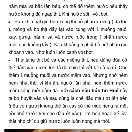
hầm mía và bắc lên bếp, có thể đổ thêm nước nếu thấy
nước không đủ ngập thịt. Khi nước sôi, vớt bọt.
Sau khi chặt giò heo xong thì bỏ phần xương ( đã lóc
), móng và bó thịt dây lạt vào cùng với 1 muỗng muối
xay, gừng, hành, sả và nước ruốc trong ( phần nước
ruốc đục không lấy ). Sau khoảng 5 phút bỏ hết phần giò
khoanh vào. Nhớ luôn luôn canh vớt bọt.
Thử tảng thịt bò và các miếng thịt, nếu dùng đũa có
thể đâm vào được tức là đã chín thì vớt tất cả ra rổ. Cho
thêm 1 muỗng muối và nước mắm vào. Nhưng nhớ nêm
nếm nhạt thôi vì khi ăn, người ăn phải nêm thêm nước
mắm sống mới đậm đà. Với
cách nấu bún bò Huế
này
ta bỏ huyết vào và sau cùng là chế dầu màu ớt lên trên
(nếu có người không thể ăn cay có thể múc riêng ra một
nồi nhỏ trước khi cho dầu ớt vào). Tắt bếp hoặc để lửa
thật nhò chỉ đủ giữ nước luôn luôn nóng mà thôi.