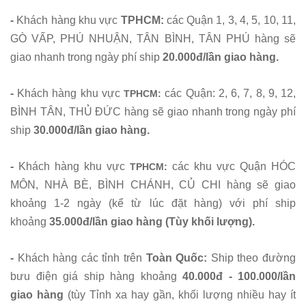
-
Khách hàng khu vực
TPHCM:
các Quận 1, 3, 4, 5, 10, 11,
GÒ VẤP, PHÚ NHUẬN, TÂN BÌNH, TÂN PHÚ hàng sẽ
giao nhanh trong ngày phí ship
20.000đ/lần giao hàng.
-
Khách hàng khu vực
các Quận: 2, 6, 7, 8, 9, 12,
TPHCM:
BÌNH TÂN, THỦ ĐỨC hàng sẽ giao nhanh trong ngày phí
ship
30.000đ/lần giao hàng.
-
Khách hàng khu vực
các khu vực Quận HÓC
TPHCM:
MÔN, NHÀ BÈ, BÌNH CHÁNH, CỦ CHI hàng sẽ giao
khoảng 1-2 ngày (kể từ lúc đặt hàng) với phí ship
khoảng
35.000đ/lần giao hàng (Tùy khối lượng).
-
Khách hàng các tỉnh trên
Toàn Quốc
:
Ship theo đường
bưu điện giá ship hàng khoảng
40.000đ - 100.000/lần
giao hàng
(tùy Tỉnh xa hay gần, khối lượng nhiều hay ít