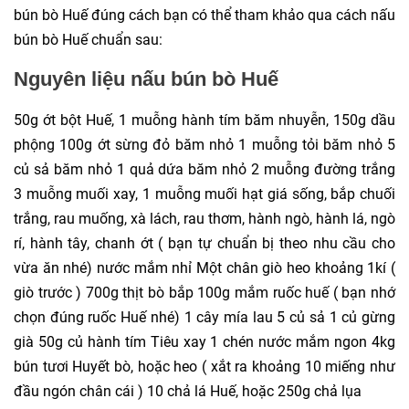
bún bò Huế đúng cách bạn có thể tham khảo qua cách nấu
bún bò Huế chuẩn sau:
Nguyên liệu nấu bún bò Huế
50g ớt bột Huế, 1 muỗng hành tím băm nhuyễn, 150g dầu
phộng 100g ớt sừng đỏ băm nhỏ 1 muỗng tỏi băm nhỏ 5
củ sả băm nhỏ 1 quả dứa băm nhỏ 2 muỗng đường trắng
3 muỗng muối xay, 1 muỗng muối hạt giá sống, bắp chuối
trắng, rau muống, xà lách, rau thơm, hành ngò, hành lá, ngò
rí, hành tây, chanh ớt ( bạn tự chuẩn bị theo nhu cầu cho
vừa ăn nhé) nước mắm nhỉ Một chân giò heo khoảng 1kí (
giò trước ) 700g thịt bò bắp 100g mắm ruốc huế ( bạn nhớ
chọn đúng ruốc Huế nhé) 1 cây mía lau 5 củ sả 1 củ gừng
già 50g củ hành tím Tiêu xay 1 chén nước mắm ngon 4kg
bún tươi Huyết bò, hoặc heo ( xắt ra khoảng 10 miếng như
đầu ngón chân cái ) 10 chả lá Huế, hoặc 250g chả lụa