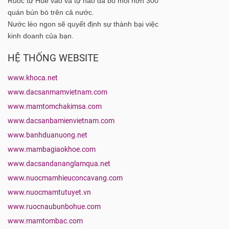
Ruốc từ Huế vào và tự hào đã bỏ mối hơn 300
quán bún bò trên cả nước.
Nước lèo ngon sẽ quyết định sự thành bại việc
kinh doanh của bạn.
HỆ THỐNG WEBSITE
www.khoca.net
www.dacsanmamvietnam.com
www.mamtomchakimsa.com
www.dacsanbamienvietnam.com
www.banhduanuong.net
www.mambagiaokhoe.com
www.dacsandananglamqua.net
www.nuocmamhieuconcavang.com
www.nuocmamtutuyet.vn
www.ruocnaubunbohue.com
www.mamtombac.com