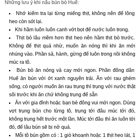
Những lưu ý khi nấu bún bò Huế:
Nhớ kiểm tra lại từng miếng thịt, không nên để lông
heo còn sót lại.
Khi hầm luôn luôn canh vớt bọt để nước luôn trong.
Thịt bò lâu mềm hơn thịt heo nên hầm thịt bò trước.
Không để thịt quá nhừ, muốn ăn nóng thì khi ăn mới
nhúng vào. Phần sả, hành, gừng để luôn trong nồi không
múc ra tô.
Bún bò ăn nóng và cay mới ngon. Phần đông dân
Huế ăn bún với ớt xanh nguyên trái. Ăn với rau ghém
sống, có người muốn ăn rau trụng thì trụng với nước thật
sôi trước khi ăn chứ không trụng để sẵn
Ăn với gia đình hoặc bạn bè đông vui mới ngon. Dùng
vợt trụng bún cho từng tô, trụng tới đâu múc tới đó,
không trụng hết trước một lần. Múc tới đâu thì ăn luôn tới
đó, để lâu bún sẽ bị nở quá.
Mỗi tô bún gồm có : 1 giò khoanh hoặc 1 thịt heo lát, 1