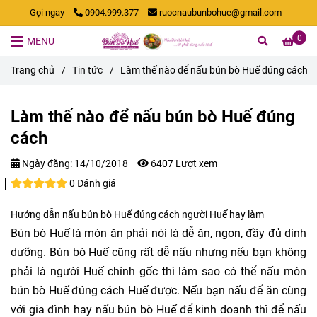
Gọi ngay
0904.999.377
ruocnaubunbohue@gmail.com
0
MENU
Trang chủ
/
Tin tức
/
Làm thế nào để nấu bún bò Huế đúng cách
Làm thế nào để nấu bún bò Huế đúng
cách
Ngày đăng:
14/10/2018
6407 Lượt xem
0 Đánh giá
Hướng dẫn nấu bún bò Huế đúng cách người Huế hay làm
Bún bò Huế là món ăn phải nói là dễ ăn, ngon, đầy đủ dinh
dưỡng. Bún bò Huế cũng rất dễ nấu nhưng nếu bạn không
phải là người Huế chính gốc thì làm sao có thể nấu món
bún bò Huế đúng cách Huế được. Nếu bạn nấu để ăn cùng
với gia đình hay nấu bún bò Huế để kinh doanh thì để nấu