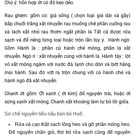
Chú ý: hỗn hợp ớt có độ keo dẻo.
Rau ghém: gồm có: giá sống ( chọn loại giá dài và gầy)
bắp chuối trắng xắt nhuyễn rau muống chẻ phần cuống rau
xà lách xắt nhỏ rau thơm ngắt phần lá Tất cả được rửa
sạch và để riêng từng loại hoặc trộn lẫn tùy ý. Hành ngò:
Gồm Hành lá : phần củ hành chẻ mỏng, phần lá xắt
nhuyễn. Ngò rí : xắt nhuyễn cùng với hành lá. Hành tây : lột
vỏ xắt mỏng ngâm với nước đá lạnh cho dòn và bớt hăng
mùi hành. Sau đó vớt ra trộn chung với củ hành chẻ và
hành ngò đã xắt nhuyễn.
Chanh ớt gồm: Ớt xanh ( ớt kim) để nguyên trái, hoặc ớt
sừng xanh xắt mỏng, Chanh xắt khoảng làm tư bỏ lõi giữa.
Sơ chế nguyên liệu nấu bún bò Huế:
Rửa và cạo thật sạch lông heo và gỡ phần móng heo.
Để nguyên chân giò, thịt bò rửa sạch cũng để nguyên