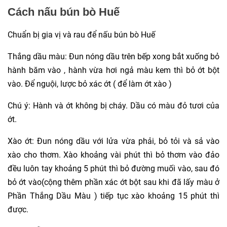
Cách nấu bún bò Huế
Chuẩn bị gia vị và rau để nấu bún bò Huế
Thắng dầu màu: Đun nóng dầu trên bếp xong bắt xuống bỏ
hành băm vào , hành vừa hơi ngả màu kem thì bỏ ớt bột
vào. Để nguội, lược bỏ xác ớt ( để làm ớt xào )
Chú ý: Hành và ớt không bị cháy. Dầu có màu đỏ tươi của
ớt.
Xào ớt: Đun nóng dầu với lửa vừa phải, bỏ tỏi và sả vào
xào cho thơm. Xào khoảng vài phút thì bỏ thơm vào đảo
đều luôn tay khoảng 5 phút thì bỏ đường muối vào, sau đó
bỏ ớt vào(cộng thêm phần xác ớt bột sau khi đã lấy màu ở
Phần Thắng Dầu Màu ) tiếp tục xào khoảng 15 phút thì
được.