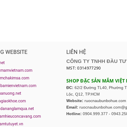
G WEBSITE
LIÊN HỆ
CÔNG TY TNHH ĐẦU TƯ
net
MST: 0314977290
nmamvietnam.com
mchakimsa.com
SHOP ĐẶC SẢN MẮM VIỆT
bamienvietnam.com
ĐC:
62/2 Đường TL40, Phường 
anuong.net
Lộc,
Q12, TP.HCM
Website:
ruocnaubunbohue.com
giaokhoe.com
Email:
ruocnaubunbohue.com@g
dananglamqua.net
Hotline:
0904.999.377 - 0943.25
mhieuconcavang.com
mtutuyet.vn