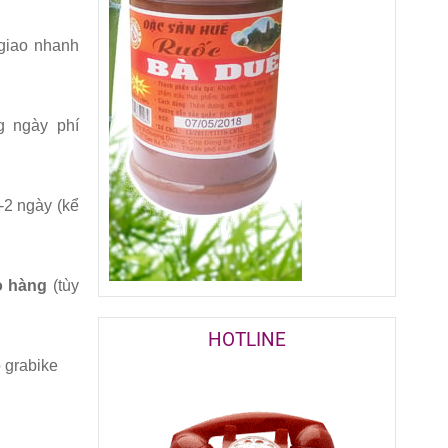
giao nhanh
g ngày phí
2 ngày (kể
ao hàng
(tùy
HOTLINE
 grabike