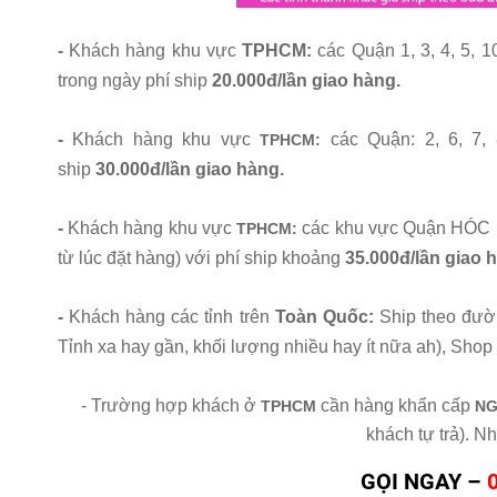
-
Khách hàng khu vực
TPHCM:
các Quận 1, 3, 4, 5
trong ngày phí ship
20.000đ/lần giao hàng.
-
Khách hàng khu vực
các Quận: 2, 6, 7
TPHCM:
ship
30.000đ/lần giao hàng.
-
Khách hàng khu vực
các khu vực Quận HÓC 
TPHCM:
từ lúc đặt hàng) với phí ship khoảng
35.000đ/lần giao 
-
Khách hàng các tỉnh trên
Toàn Quốc
:
Ship theo đườ
Tỉnh xa hay gần, khối lượng nhiều hay ít nữa ah), Shop 
- Trường hợp khách ở
cần hàng khẩn cấp
TPHCM
NG
khách tự trả). Nh
GỌI NGAY –