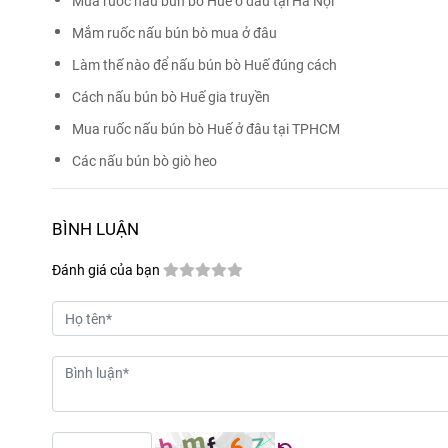
Mua ruốc nấu bún bò Huế ở đâu tại Hà Nội
Mắm ruốc nấu bún bò mua ở đâu
Làm thế nào để nấu bún bò Huế đúng cách
Cách nấu bún bò Huế gia truyền
Mua ruốc nấu bún bò Huế ở đâu tại TPHCM
Các nấu bún bò giò heo
BÌNH LUẬN
Đánh giá của bạn