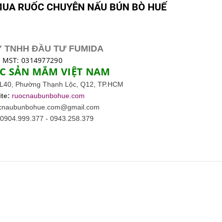
MUA RUỐC CHUYÊN NẤU BÚN BÒ HUẾ
 TNHH ĐẦU TƯ FUMIDA
MST: 0314977290
C SẢN MẮM VIỆT NAM
L40, Phường Thạnh Lộc,
Q12, TP.HCM
te:
ruocnaubunbohue.com
cnaubunbohue.com@gmail.com
0904.999.377 -
0943.258.379