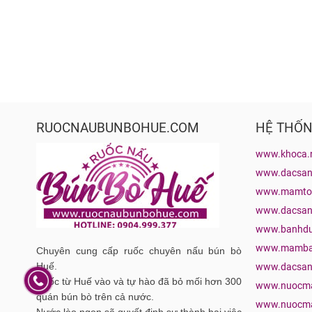
RUOCNAUBUNBOHUE.COM
HỆ THỐN
www.khoca.
www.dacsa
www.mamto
www.dacsan
www.banhdu
www.mamba
Chuyên cung cấp ruốc chuyên nấu bún bò
Huế.
www.dacsan
Ruốc từ Huế vào và tự hào đã bỏ mối hơn 300
www.nuocma
quán bún bò trên cả nước.
www.nuocma
Nước lèo ngon sẽ quyết định sự thành bại việc