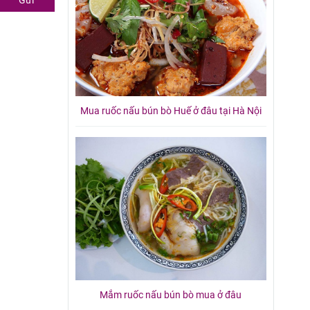
Gửi
Mua ruốc nấu bún bò Huế ở đâu tại Hà Nội
Mắm ruốc nấu bún bò mua ở đâu